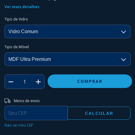
Ver mais detalhes
Tipo de Vidro
Tipo de Móvel
Entregas para o CEP:
ALTERAR CEP
Meios de envio
CALCULAR
Não sei meu CEP