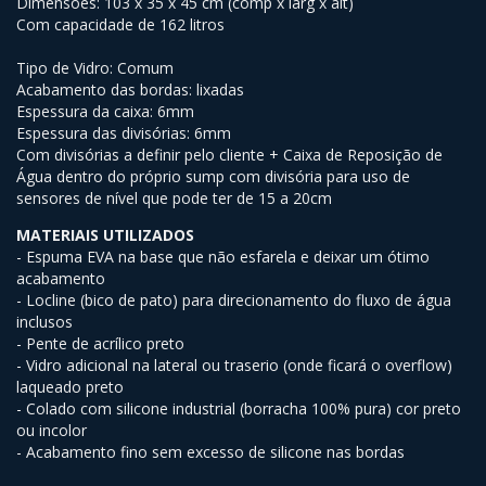
Dimensões: 103 x 35 x 45 cm (comp x larg x alt)
Com capacidade de 162 litros
Tipo de Vidro: Comum
Acabamento das bordas: lixadas
Espessura da caixa: 6mm
Espessura das divisórias: 6mm
Com divisórias a definir pelo cliente + Caixa de Reposição de
Água dentro do próprio sump com divisória para uso de
sensores de nível que pode ter de 15 a 20cm
MATERIAIS UTILIZADOS
- Espuma EVA na base que não esfarela e deixar um ótimo
acabamento
- Locline (bico de pato) para direcionamento do fluxo de água
inclusos
- Pente de acrílico preto
- Vidro adicional na lateral ou traserio (onde ficará o overflow)
laqueado preto
- Colado com silicone industrial (borracha 100% pura) cor preto
ou incolor
- Acabamento fino sem excesso de silicone nas bordas