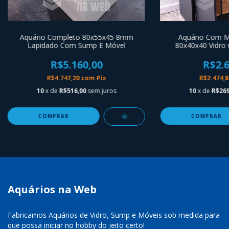
Aquário Completo 80x55x45 8mm
Aquário Com Mó
Lapidado Com Sump E Móvel
80x40x40 Vidro
R$5.160,00
R$2.6
R$4.747,20
com
Pix
R$2.474,
10
x de
R$516,00
sem juros
10
x de
R$269
Aquários na Web
Fabricamos Aquários de Vidro, Sump e Móveis sob medida para
que possa iniciar no hobby do jeito certo!