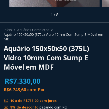
1
/
8
Início
>
Aquários Completos
>
Aquário 150x50x50 (375L) Vidro 10mm Com Sump E Móvel em
MDF
Aquário 150x50x50 (375L)
Vidro 10mm Com Sump E
Móvel em MDF
R$7.330,00
R$6.743,60
com
Pix
10
x de
R$733,00
sem juros
8% de desconto
pagando com Pix