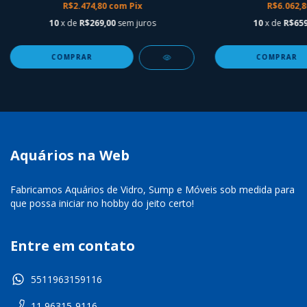
R$2.474,80
com
Pix
R$6.062,
10
x de
R$269,00
sem juros
10
x de
R$659
Aquários na Web
Fabricamos Aquários de Vidro, Sump e Móveis sob medida para
que possa iniciar no hobby do jeito certo!
Entre em contato
5511963159116
11 96315-9116