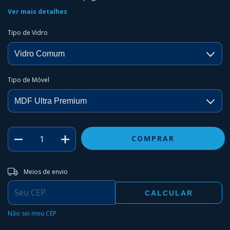
Ver mais detalhes
Tipo de Vidro
Tipo de Móvel
Entregas para o CEP:
ALTERAR CEP
Meios de envio
CALCULAR
Não sei meu CEP