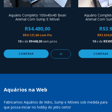
Aquário Completo 100x40x40 Bean
Aquário Complet
Animal Com Sump E Móvel
Animal Com Sum
R$4.480,00
R$3.9
R$4.121,60
com
Pix
R$3.634,
10
x de
R$448,00
sem juros
10
x de
R$395
Aquários na Web
Fabricamos Aquários de Vidro, Sump e Móveis sob medida para
que possa iniciar no hobby do jeito certo!