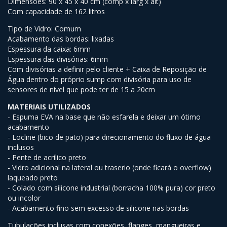
Dimensões: 90 x 45 x 40 cm (comp x larg x alt)
Com capacidade de 162 litros
Tipo de Vidro: Comum
Acabamento das bordas: lixadas
Espessura da caixa: 6mm
Espessura das divisórias: 6mm
Com divisórias a definir pelo cliente + Caixa de Reposição de
Água dentro do próprio sump com divisória para uso de
sensores de nível que pode ter de 15 a 20cm
MATERIAIS UTILIZADOS
- Espuma EVA na base que não esfarela e deixar um ótimo
acabamento
- Locline (bico de pato) para direcionamento do fluxo de água
inclusos
- Pente de acrílico preto
- Vidro adicional na lateral ou traserio (onde ficará o overflow)
laqueado preto
- Colado com silicone industrial (borracha 100% pura) cor preto
ou incolor
- Acabamento fino sem excesso de silicone nas bordas
Tubulações inclusas com conexões, flanges, mangueiras e