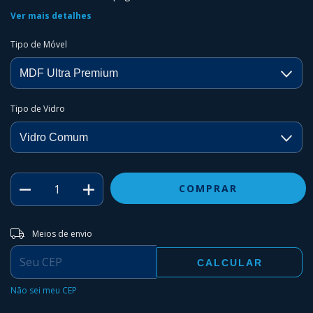
Ver mais detalhes
Tipo de Móvel
Tipo de Vidro
Entregas para o CEP:
ALTERAR CEP
Meios de envio
CALCULAR
Não sei meu CEP