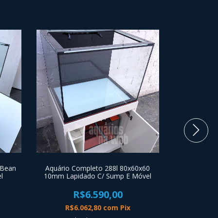
 Bean
Aquário Completo 288l 80x60x60
Aquário Co
l
10mm Lapidado C/ Sump E Móvel
8mm Lapida
R$6.590,00
R
R$6.062,80
com
Pix
R$4.