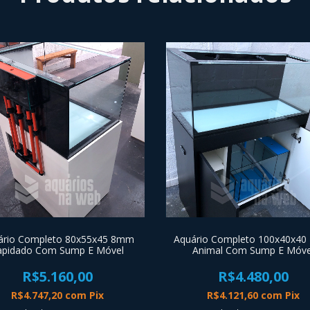
ário Completo 80x55x45 8mm
Aquário Completo 100x40x40
apidado Com Sump E Móvel
Animal Com Sump E Móve
R$5.160,00
R$4.480,00
R$4.747,20
com
Pix
R$4.121,60
com
Pix