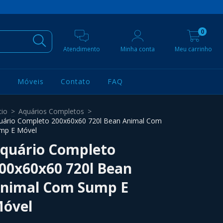
0
Atendimento
Minha conta
Meu carrinho
s
Móveis
Contato
FAQ
cio
>
Aquários Completos
>
uário Completo 200x60x60 720l Bean Animal Com
mp E Móvel
quário Completo
00x60x60 720l Bean
nimal Com Sump E
óvel