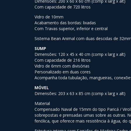
Dimensões: 200 x 60 x 60 cm (comp x larg x alt)
Com capacidade de 720 litros
Vidro de 10mm
Acabamento das bordas: lixadas
Com Travas superior, inferior e central
Sistema Bean Animal com duas descidas de 32mm
SUMP
Dimensões: 120 x 45 x 40 cm (comp x larg x alt)
Com capacidade de 216 litros
Vidro de 6mm com divisórias
Personalizado em duas cores
Acompanha toda tubulação, mangueiras, conexões,
MÓVEL
Dimensões: 203 x 63 x 85 cm (comp x larg x alt)
Material
Compensado Naval de 15mm do tipo Paricá / Viro
sobrepostas e prensadas umas sobre as outras. Nes
fenólica, que oferece mais resistência à água, do 
Estrutura interna com Sarrafos de Madeira Cedro d