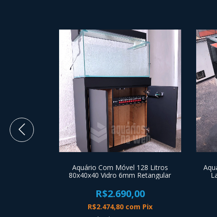
x60x45 324l
Aquário Com Móvel 128 Litros
Aqu
 E Móveis
80x40x40 Vidro 6mm Retangular
L
00
R$2.690,00
m
Pix
R$2.474,80
com
Pix