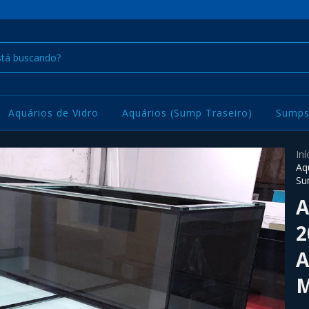
Aquários de Vidro
Aquários (Sump Traseiro)
Sump
Iní
Aq
Su
A
2
A
M