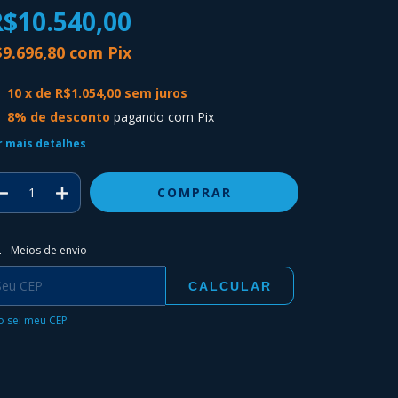
$10.540,00
$9.696,80
com
Pix
10
x de
R$1.054,00
sem juros
8% de desconto
pagando com Pix
r mais detalhes
regas para o CEP:
ALTERAR CEP
Meios de envio
CALCULAR
 sei meu CEP