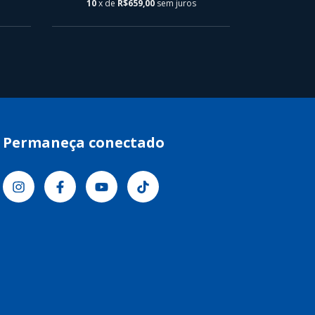
10
x de
R$659,00
sem juros
10
x d
Permaneça conectado