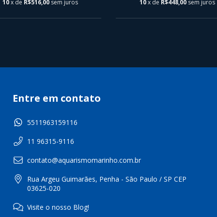
10
x de
R$516,00
sem juros
10
x de
R$448,00
sem juros
Entre em contato
5511963159116
11 96315-9116
contato@aquarismomarinho.com.br
Rua Argeu Guimarães, Penha - São Paulo / SP CEP
03625-020
Visite o nosso Blog!