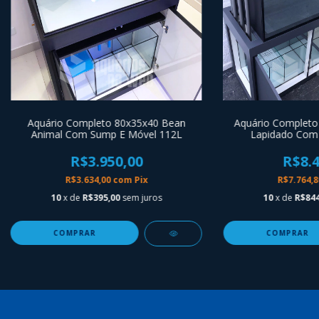
Aquário Completo 80x35x40 Bean
Aquário Complet
Animal Com Sump E Móvel 112L
Lapidado Com
R$3.950,00
R$8.4
R$3.634,00
com
Pix
R$7.764,
10
x de
R$395,00
sem juros
10
x de
R$844
COMPRAR