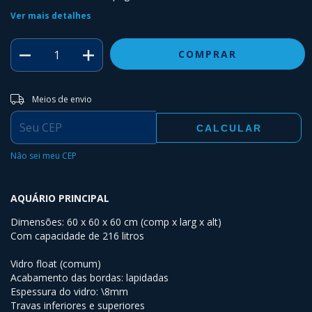
Ver mais detalhes
Entregas para o CEP:
ALTERAR CEP
Meios de envio
CALCULAR
Não sei meu CEP
AQUÁRIO PRINCIPAL
Dimensões: 60 x 60 x 60 cm (comp x larg x alt)
Com capacidade de 216 litros
Vidro float (comum)
Acabamento das bordas: lapidadas
Espessura do vidro: \8mm
Travas inferiores e superiores