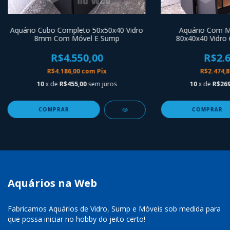
Aquário Cubo Completo 50x50x40 Vidro
Aquário Com Mó
8mm Com Móvel E Sump
80x40x40 Vidro
R$4.550,00
R$2.6
R$4.186,00
com
Pix
R$2.474,
10
x de
R$455,00
sem juros
10
x de
R$269
Aquários na Web
Fabricamos Aquários de Vidro, Sump e Móveis sob medida para
que possa iniciar no hobby do jeito certo!