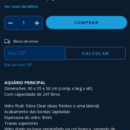
Ver mais detalhes
Entregas para o CEP:
ALTERAR CEP
Meios de envio
CALCULAR
Não sei meu CEP
AQUÁRIO PRINCIPAL
Dimensões: 90 x 55 x 50 cm (comp x larg x alt)
Com capacidade de 247 litros
Vidro float: Extra Clear (duas frentes e uma lateral)
Acabamento das bordas: lapidadas
Espessura do vidro: 8mm
Travas superiores
Vidro duplo na base serigrafado na cor branca, servindo de