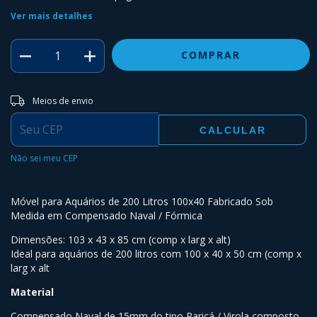
Ver mais detalhes
Entregas para o CEP:
ALTERAR CEP
Meios de envio
CALCULAR
Não sei meu CEP
Móvel para Aquários de 200 Litros 100x40 Fabricado Sob
Medida em Compensado Naval / Fórmica
Dimensões: 103 x 43 x 85 cm (comp x larg x alt)
Ideal para aquários de 200 litros com 100 x 40 x 50 cm (comp x
larg x alt
Material
Compensado Naval de 15mm do tipo Paricá / Virola composto