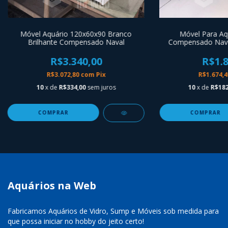
Móvel Aquário 120x60x90 Branco
Móvel Para Aq
Brilhante Compensado Naval
Compensado Naval
R$3.340,00
R$1.8
R$3.072,80
com
Pix
R$1.674,
10
x de
R$334,00
sem juros
10
x de
R$182
Aquários na Web
Fabricamos Aquários de Vidro, Sump e Móveis sob medida para
que possa iniciar no hobby do jeito certo!