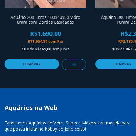
Aquário 200 Litros 100x40x50 Vidro
Aquário 300 Litro
8mm com Bordas Lapidadas
10mm Bea
R$1.690,00
R$2.3
R$1.554,80
com
Pix
R$2.180,
10
x de
R$169,00
sem juros
10
x de
R$237
Aquários na Web
Fabricamos Aquários de Vidro, Sump e Móveis sob medida para
que possa iniciar no hobby do jeito certo!