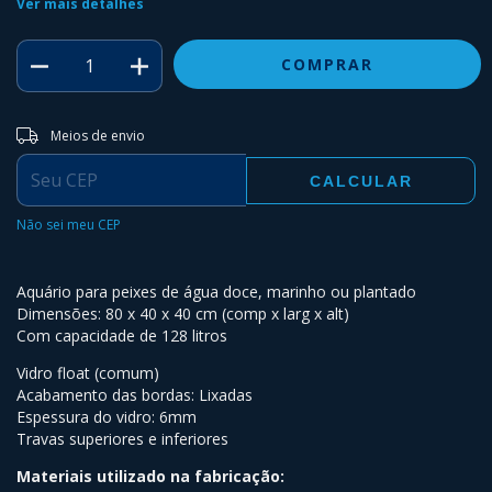
Ver mais detalhes
Entregas para o CEP:
ALTERAR CEP
Meios de envio
CALCULAR
Não sei meu CEP
Aquário para peixes de água doce, marinho ou plantado
Dimensões: 80 x 40 x 40 cm (comp x larg x alt)
Com capacidade de 128 litros
Vidro float (comum)
Acabamento das bordas: Lixadas
Espessura do vidro: 6mm
Travas superiores e inferiores
Materiais utilizado na fabricação: