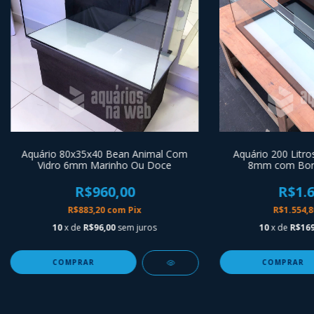
Aquário 80x35x40 Bean Animal Com
Aquário 200 Litro
Vidro 6mm Marinho Ou Doce
8mm com Bord
R$960,00
R$1.6
R$883,20
com
Pix
R$1.554,
10
x de
R$96,00
sem juros
10
x de
R$169